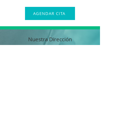
AGENDAR CITA
Nuestra Dirección
Prolongación Ramón Corona 300
Colonia Cuauhtémoc
50130 Toluca de Lerdo, Méx.
México
Redes Sociales
Horarios
Lunes– Viernes 10:00AM –08:00PM
Sábados 10:00AM – 08:00PM
Domingo 10:00AM – 08:00PM