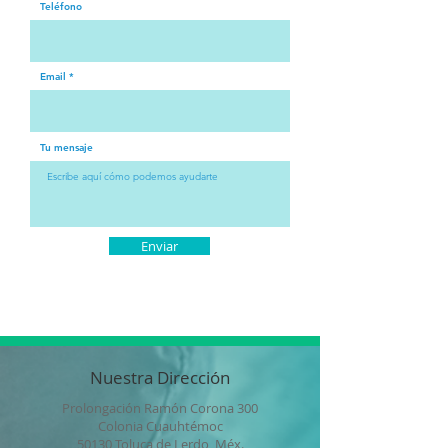
Teléfono
Email
Tu mensaje
Enviar
Nuestra Dirección
Prolongación Ramón Corona 300
Colonia Cuauhtémoc
50130 Toluca de Lerdo, Méx.