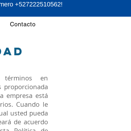
 número +527222510562!
Contacto
dad
s términos en
s proporcionada
ta empresa está
rios. Cuando le
cual usted pueda
eará de acuerdo
ta Política de