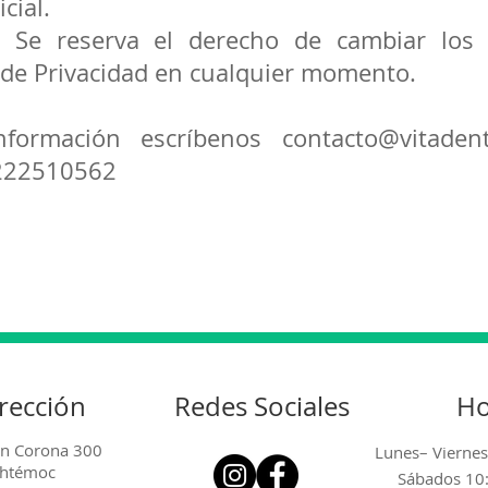
cial.
 Se reserva el derecho de cambiar los 
a de Privacidad en cualquier momento.
ormación escríbenos
contacto@vitade
222510562
rección
Redes Sociales
Ho
n Corona 300
Lunes– Vierne
uhtémoc
Sábados 10