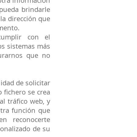
otra información
pueda brindarle
 la dirección que
mento.
cumplir con el
os sistemas más
urarnos que no
idad de solicitar
 fichero se crea
l tráfico web, y
Otra función que
en reconocerte
sonalizado de su