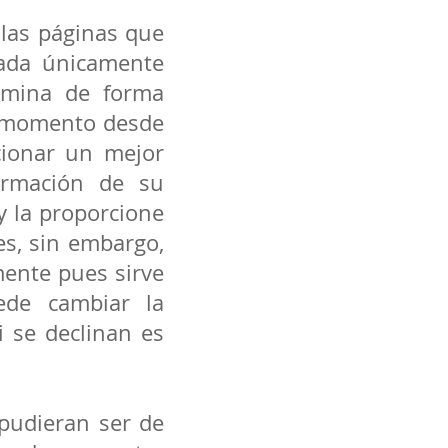
 las páginas que
eada únicamente
limina de forma
r momento desde
cionar un mejor
ormación de su
y la proporcione
es, sin embargo,
ente pues sirve
ede cambiar la
i se declinan es
 pudieran ser de