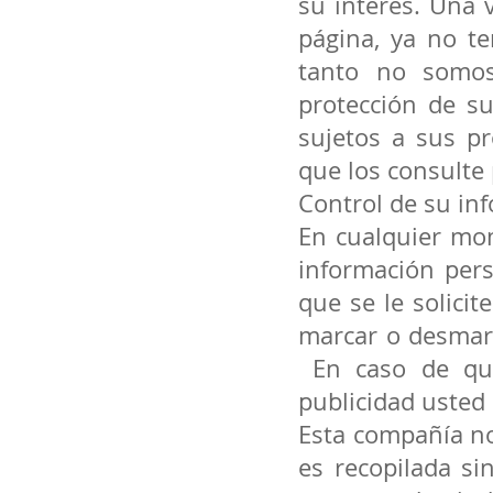
su interés. Una 
página, ya no te
tanto no somos
protección de su
sujetos a sus pr
que los consulte
Control de su in
En cualquier mom
información per
que se le solicit
marcar o desmarc
En caso de que
publicidad usted
Esta compañía no
es recopilada si