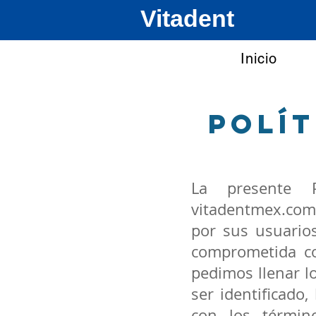
Vitadent
Inicio
polít
La presente P
vitadentmex.com
por sus usuario
comprometida co
pedimos llenar l
ser identificad
con los términ