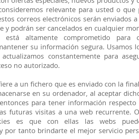
con ofertas especiales, nuevos productos y 
 consideremos relevante para usted o que 
estos correos electrónicos serán enviados a
e y podrán ser cancelados en cualquier mo
m está altamente comprometido para 
antener su información segura. Usamos l
 actualizamos constantemente para aseg
ceso no autorizado.
iere a un fichero que es enviado con la final
acenarse en su ordenador, al aceptar dicho
 entonces para tener información respecto a
 las futuras visitas a una web recurrente. 
kies es que con ellas las webs pued
y por tanto brindarte el mejor servicio per