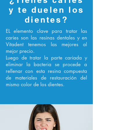
y te duelen los
dientes?
EL elemento clave para tratar las
caries son las resinas dentales y en
Vitadent tenemos las mejores al
mejor precio.
Luego de tratar la parte cariada y
eliminar la bacteria se procede a
rellenar con esta resina compuesta
de materiales de restauración del
mismo color de los dientes.